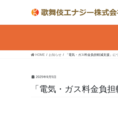
コ
ナ
ン
ビ
テ
ゲ
ン
ー
ツ
シ
へ
ョ
ス
ン
キ
に
ッ
移
HOME
お知らせ
「電気・ガス料金負担軽減支援」に
プ
動
2025年9月5日
「電気・ガス料金負担