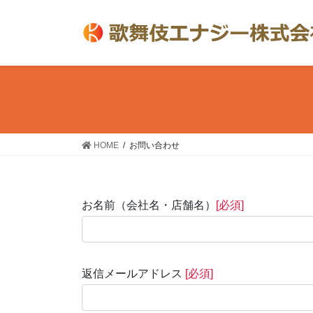
コ
ナ
ン
ビ
テ
ゲ
ン
ー
ツ
シ
へ
ョ
ス
ン
キ
に
ッ
移
HOME
お問い合わせ
プ
動
お名前（会社名・店舗名）
[必須]
返信メールアドレス
[必須]