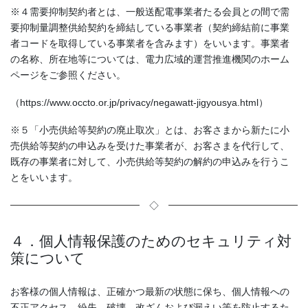
※４需要抑制契約者とは、一般送配電事業者たる会員との間で需
要抑制量調整供給契約を締結している事業者（契約締結前に事業
者コードを取得している事業者を含みます）をいいます。事業者
の名称、所在地等については、電力広域的運営推進機関のホーム
ページをご参照ください。
（https://www.occto.or.jp/privacy/negawatt-jigyousya.html）
※５「小売供給等契約の廃止取次」とは、お客さまから新たに小
売供給等契約の申込みを受けた事業者が、お客さまを代行して、
既存の事業者に対して、小売供給等契約の解約の申込みを行うこ
とをいいます。
◇
４．個人情報保護のためのセキュリティ対
策について
お客様の個人情報は、正確かつ最新の状態に保ち、個人情報への
不正アクセス、紛失、破壊、改ざんおよび漏えい等を防止するた