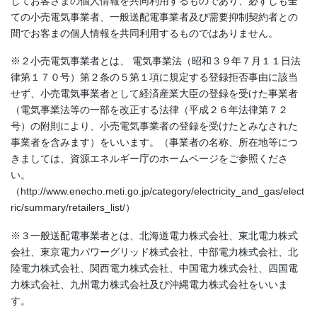
してお客さまの個人情報を共同利用するものであり、必ずしも全
ての小売電気事業者、一般送配電事業者及び需要抑制契約者との
間でお客まの個人情報を共同利用するものではありません。
※２小売電気事業者とは、 電気事業法（昭和３９年７月１１日法
律第１７０号）第２条の５第１項に規定する登録拒否事由に該当
せず、小売電気事業者として経済産業大臣の登録を受けた事業者
（電気事業法等の一部を改正する法律（平成２６年法律第７２
号）の附則により、小売電気事業者の登録を受けたとみなされた
事業者を含みます）をいいます。（事業者の名称、所在地等につ
きましては、資源エネルギー庁のホームページをご参照くださ
い。
（http://www.enecho.meti.go.jp/category/electricity_and_gas/elect
ric/summary/retailers_list/）
※３一般送配電事業者とは、北海道電力株式会社、東北電力株式
会社、東京電力パワーグリッド株式会社、中部電力株式会社、北
陸電力株式会社、関西電力株式会社、中国電力株式会社、四国電
力株式会社、九州電力株式会社及び沖縄電力株式会社をいいま
す。