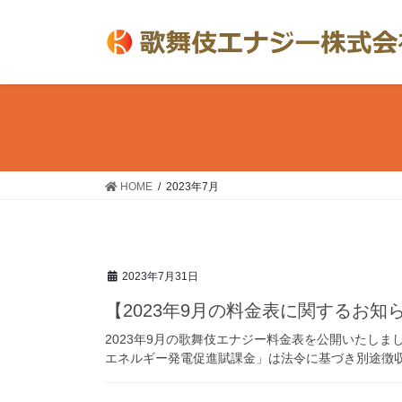
コ
ナ
ン
ビ
テ
ゲ
ン
ー
ツ
シ
へ
ョ
ス
ン
キ
に
ッ
移
HOME
2023年7月
プ
動
2023年7月31日
【2023年9月の料金表に関するお知
2023年9月の歌舞伎エナジー料金表を公開いたし
エネルギー発電促進賦課金」は法令に基づき別途徴